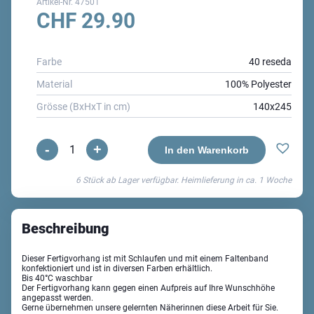
Artikel-Nr.
47501
CHF
29.90
Farbe
40 reseda
Material
100% Polyester
Grösse (BxHxT in cm)
140x245
-
+
Zoe
In den Warenkorb
Schlaufenvorhang
6 Stück ab Lager verfügbar. Heimlieferung in ca.
1 Woche
Menge
Beschreibung
Dieser Fertigvorhang ist mit Schlaufen und mit einem Faltenband
konfektioniert und ist in diversen Farben erhältlich.
Bis 40°C waschbar
Der Fertigvorhang kann gegen einen Aufpreis auf Ihre Wunschhöhe
angepasst werden.
Gerne übernehmen unsere gelernten Näherinnen diese Arbeit für Sie.