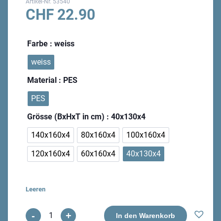
Artikel-Nr.
53540
CHF
22.90
Farbe
: weiss
weiss
Material
: PES
PES
Grösse (BxHxT in cm)
: 40x130x4
140x160x4
80x160x4
100x160x4
120x160x4
60x160x4
40x130x4
Leeren
-
+
Thermo
In den Warenkorb