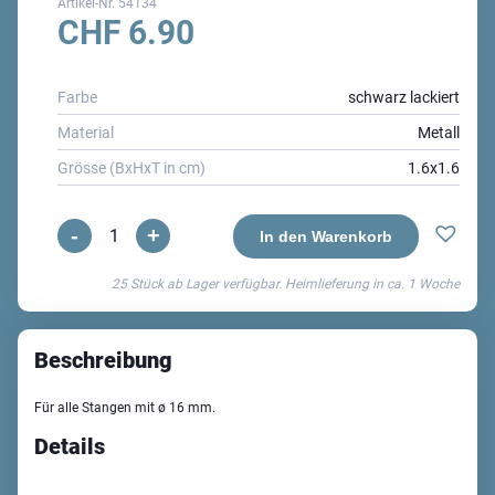
Artikel-Nr.
54134
CHF
6.90
Farbe
schwarz lackiert
Material
Metall
Grösse (BxHxT in cm)
1.6x1.6
-
+
Country
In den Warenkorb
Vorhangringe
25 Stück ab Lager verfügbar. Heimlieferung in ca.
1 Woche
Menge
Beschreibung
Für alle Stangen mit ø 16 mm.
Details