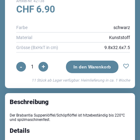
Artikel-Nr.
42138
CHF
6.90
Farbe
schwarz
Material
Kunststoff
Grösse (BxHxT in cm)
9.8x32.6x7.5
-
+
Black
In den Warenkorb
Line
11 Stück ab Lager verfügbar. Heimlieferung in ca.
1 Woche
Suppenlöffel
Menge
Beschreibung
Der Brabantia Suppenlöffel/Schöpflöffel ist hitzebeständig bis 220°C
und spülmaschinenfest.
Details