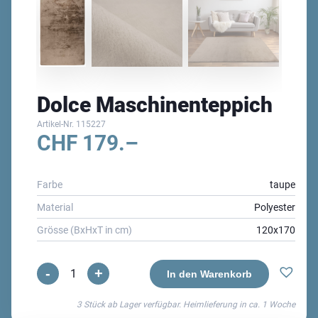
Dolce Maschinenteppich
Artikel-Nr.
115227
CHF
179.–
Farbe
taupe
Material
Polyester
Grösse (BxHxT in cm)
120x170
-
+
Dolce
In den Warenkorb
Maschinenteppich
3 Stück ab Lager verfügbar. Heimlieferung in ca.
1 Woche
Menge