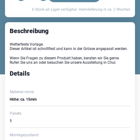
Scrape
6 Stück ab Lager verfügbar. Heimlieferung in ca.
2 Wochen
Türvorlage
(In-
&
Beschreibung
Outdoor)
Menge
Wetterfeste Vorlage.
Dieser Artikel ist schnittfest und kann in der Grösse angepasst werden.
Wenn Sie Fragen zu diesem Produkt haben, beraten wir Sie gerne.
Rufen Sie uns an oder besuchen Sie unsere Ausstellung in Chur.
Details
Material vorne
Höhe: ca. 15mm
Pakete
1
Montagezustand