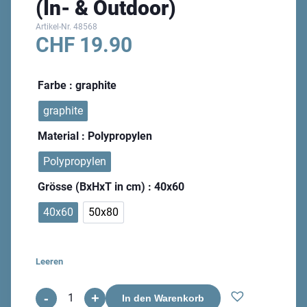
(In- & Outdoor)
Artikel-Nr.
48568
CHF
19.90
Farbe
: graphite
graphite
Material
: Polypropylen
Polypropylen
Grösse (BxHxT in cm)
: 40x60
40x60
50x80
Leeren
-
+
Quadro
In den Warenkorb